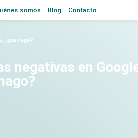
uiénes somos
Blog
Contacto
e, ¿qué hago?
as negativas en Googl
hago?